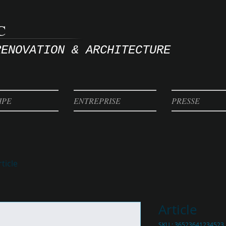
C
RENOVATION & ARCHITECTURE
IPE
ENTREPRISE
PRESSE
rticle
Article
SKU : 36523641234523